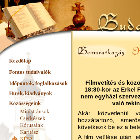
Kezdőlap
Fontos tudnivalók
Filmvetítés és köz
Időpontok, foglalkozások
18:30
-kor az
Erkel 
Hírek, kiadványok
nem egyházi szervez
való tekin
Közösségeink
Ministránsok
Akár közvetlenül va
Cserkészek
hozzátartozó, isme
Kórusaink
következik be ez a bet
Karitász
A film vetítése után le
KÉSZ