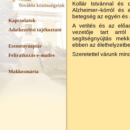
Kollár Istvánnal és 
További közösségeink
Alzheimer–kórról és 
betegség az egyén és a
Kapcsolatok
A vetítés és az előa
Adatkezelési tájékoztató
vezetője tart arró
segítségnyújtás mek
ebben az élethelyzetbe
Eseménynaptár
Szeretettel várunk min
Feliratkozás e-mailre
Makkosmária