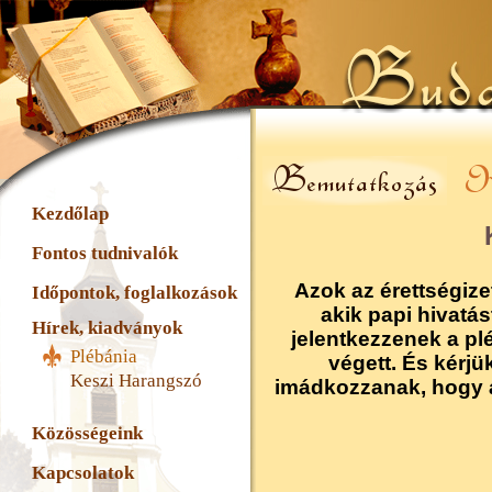
Kezdőlap
Fontos tudnivalók
Azok az érettségizett
Időpontok, foglalkozások
akik papi hivat
Hírek, kiadványok
jelentkezzenek a p
Plébánia
végett. És kérj
Keszi Harangszó
imádkozzanak, hogy a
Közösségeink
Kapcsolatok