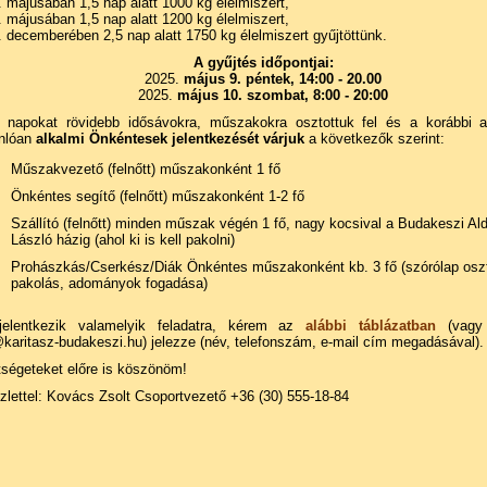
 májusában 1,5 nap alatt 1000 kg élelmiszert,
 májusában 1,5 nap alatt 1200 kg élelmiszert,
 decemberében 2,5 nap alatt 1750 kg élelmiszert gyűjtöttünk.
A gyűjtés időpontjai:
2025.
május 9. péntek, 14:00 - 20.00
2025.
május 10. szombat, 8:00 - 20:00
 napokat rövidebb idősávokra, műszakokra osztottuk fel és a korábbi 
nlóan
alkalmi Önkéntesek jelentkezését várjuk
a következők szerint:
Műszakvezető (felnőtt) műszakonként 1 fő
Önkéntes segítő (felnőtt) műszakonként 1-2 fő
Szállító (felnőtt) minden műszak végén 1 fő, nagy kocsival a Budakeszi Ald
László házig (ahol ki is kell pakolni)
Prohászkás/Cserkész/Diák Önkéntes műszakonként kb. 3 fő (szórólap osz
pakolás, adományok fogadása)
jelentkezik valamelyik feladatra, kérem az
alábbi táblázatban
(vagy 
karitasz-budakeszi.hu) jelezze (név, telefonszám, e-mail cím megadásával).
tségeteket előre is köszönöm!
lettel: Kovács Zsolt Csoportvezető +36 (30) 555-18-84