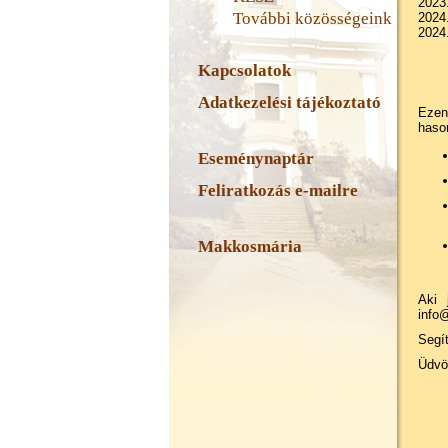
2023.
További közösségeink
2024.
2024.
Kapcsolatok
Adatkezelési tájékoztató
Ezen
haso
Eseménynaptár
Feliratkozás e-mailre
Makkosmária
Aki 
info@
Segí
Üdvöz