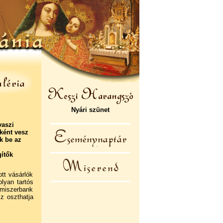
Nyári szünet
vaszi
ként vesz
k be az
ítők
tt vásárlók
lyan tartós
miszerbank
z oszthatja