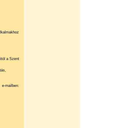
alkalmakhoz
itól a Szent
tás,
e-mailben: