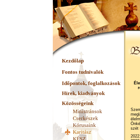
Kezdőlap
Fontos tudnivalók
Időpontok, foglalkozások
Éle
r
Hírek, kiadványok
Közösségeink
Szem
Ministránsok
meglá
Cserkészek
élel
Önké
Kórusaink
szét 
Karitász
2022.
KÉSZ