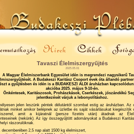
Tavaszi Élelmiszergyűjtés
2025.05.01
A Magyar Élelmiszerbank Egyesület idén is megrendezi nagysikerű Ta
lmiszergyűjtését. A
Budakeszi Karitász Csoport
évek óta állandó partner
észt a gyűjtésben és idén is a BUDAKESZI ALDI áruházban kapcsolódun
akcióba 2025.
május 9-10
-én.
Önkéntesek, Karitászosok, Prohászkások, Cserkészek, jószándékú Seg
jelentkezését várjuk a lebonyolításhoz.
élyesen jelen leszünk péntek délutántól szombat estig az áruházban. Az o
tnak minket amikor belépnek az üzletbe és saját vásárlásukat kiegészítik o
miszerrel, amit a kijáratnál (persze fizetés után) átadnak az Élel
nteseinek (nekünk). Az így összegyűjtött adományokat a Budakeszi Karitás
helyi rászorulóknak.
 decemberében 2,5 nap alatt 1500 kg élelmiszert,