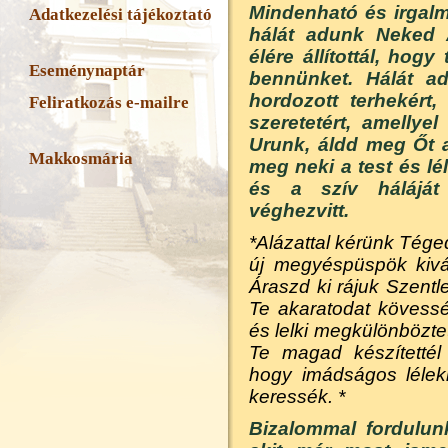
Mindenható és irgalm
Adatkezelési tájékoztató
hálát adunk Neked 
élére állítottál, hog
Eseménynaptár
bennünket. Hálát a
hordozott terhekért
Feliratkozás e-mailre
szeretetért, amellye
Urunk, áldd meg Őt 
Makkosmária
meg neki a test és l
és a szív háláját
véghezvitt.
*Alázattal kérünk Tége
új megyéspüspök kivál
Áraszd ki rájuk Szent
Te akaratodat kövessék
és lelki megkülönböztet
Te magad készítettél
hogy imádságos lélek
keressék. *
Bizalommal fordulun