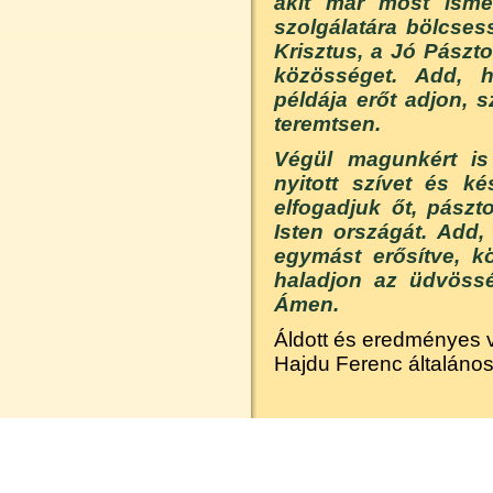
akit már most isme
szolgálatára bölcsess
Krisztus, a Jó Pászto
közösséget. Add, h
példája erőt adjon, 
teremtsen.
Végül magunkért i
nyitott szívet és ké
elfogadjuk őt, pászt
Isten országát. Add,
egymást erősítve, kö
haladjon az üdvösség
Ámen.
Áldott és eredményes 
Hajdu Ferenc általáno