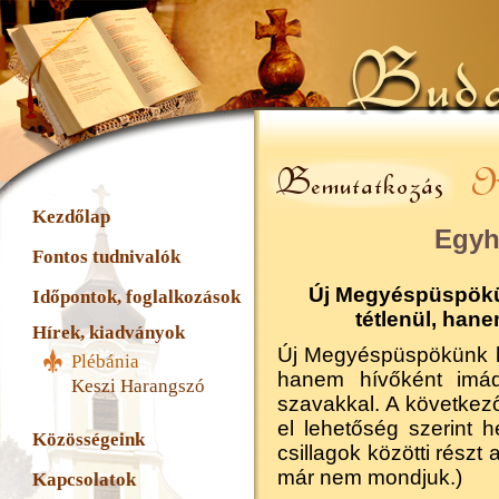
Kezdőlap
Egyh
Fontos tudnivalók
Új Megyéspüspökün
Időpontok, foglalkozások
tétlenül, han
Hírek, kiadványok
Új Megyéspüspökünk ki
Plébánia
hanem hívőként imá
Keszi Harangszó
szavakkal. A következ
el lehetőség szerint h
Közösségeink
csillagok közötti részt
már nem mondjuk.)
Kapcsolatok