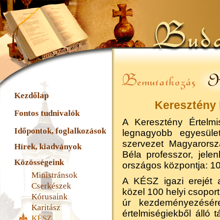
Kezdőlap
Keresztény 
Fontos tudnivalók
A Keresztény Értelm
Időpontok, foglalkozások
legnagyobb egyesüle
szervezet Magyarorsz
Hírek, kiadványok
Béla professzor, jele
Közösségeink
országos központja: 1
Ministránsok
A KÉSZ igazi erejét 
Cserkészek
közel 100 helyi csoport
Kórusaink
úr kezdeményezésé
Karitász
értelmiségiekből álló
KÉSZ