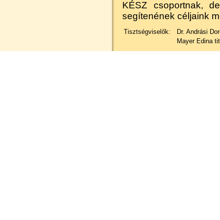
KÉSZ csoportnak, de 
segítenének céljaink 
Tisztségviselők:
Dr. Andrási Dor
Mayer Edina ti