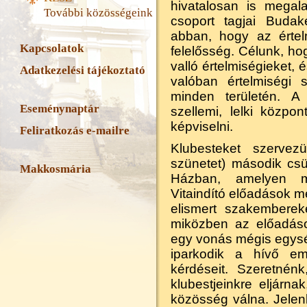
hivatalosan is megal
További közösségeink
csoport tagjai Budak
abban, hogy az értelm
Kapcsolatok
felelősség. Célunk, ho
valló értelmiségieket, 
Adatkezelési tájékoztató
valóban értelmiségi s
minden területén. 
Eseménynaptár
szellemi, lelki közpon
képviselni.
Feliratkozás e-mailre
Klubesteket szerve
szünetet) második csü
Makkosmária
Házban, amelyen mi
Vitaindító előadások m
elismert szakembereke
miközben az előadáso
egy vonás mégis egysé
iparkodik a hívő em
kérdéseit. Szeretnén
klubestjeinkre eljárn
közösség válna. Jele