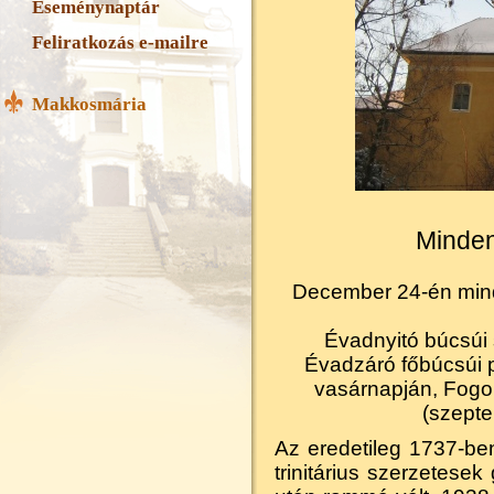
Eseménynaptár
Feliratkozás e-mailre
Makkosmária
Minde
December 24-én mind
Évadnyitó búcsúi
Évadzáró főbúcsúi 
vasárnapján, Fogo
(szepte
Az eredetileg 1737-ben
trinitárius szerzetese