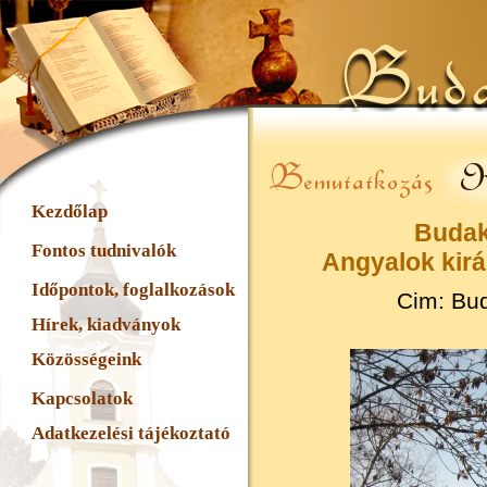
Kezdőlap
Budak
Fontos tudnivalók
Angyalok kir
Időpontok, foglalkozások
Cim: Bud
Hírek, kiadványok
Közösségeink
Kapcsolatok
Adatkezelési tájékoztató