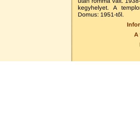
után rommá vált. 1938-t
kegyhelyet. A templo
Domus: 1951-től.
Info
A