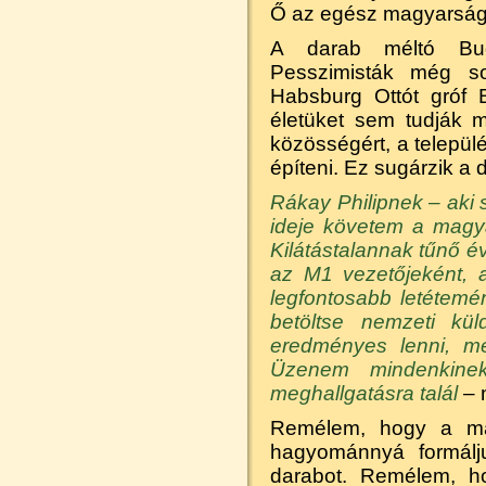
Ő az egész magyarság
A darab méltó Bud
Pesszimisták még s
Habsburg Ottót gróf B
életüket sem tudják 
közösségért, a települé
építeni. Ez sugárzik a d
Rákay Philipnek – aki 
ideje követem a magyar 
Kilátástalannak tűnő é
az M1 vezetőjeként, 
legfontosabb letétemé
betöltse nemzeti küld
eredményes lenni, mer
Üzenem mindenkine
meghallgatásra talál
– m
Remélem, hogy a ma
hagyománnyá formálj
darabot. Remélem, 