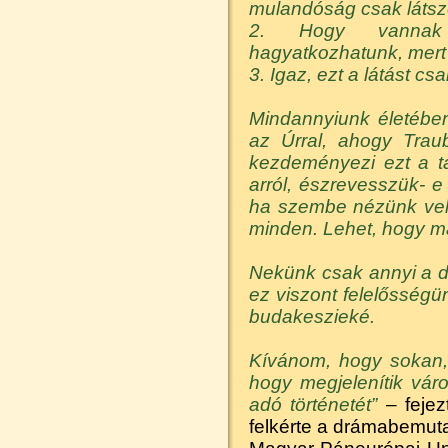
mulandóság csak látsz
2. Hogy vannak 
hagyatkozhatunk, mert 
3. Igaz, ezt a látást cs
Mindannyiunk életében
az Úrral, ahogy Traub
kezdeményezi ezt a t
arról, észrevesszük- 
ha szembe nézünk vele
minden. Lehet, hogy m
Nekünk csak annyi a do
ez viszont felelősségü
budakeszieké.
Kívánom, hogy sokan,
hogy megjelenítik vár
adó történetét”
– fejez
felkérte a drámabemutat