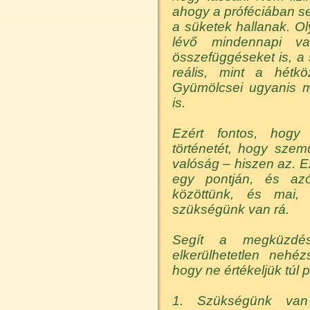
ahogy a próféciában se
a süketek hallanak. Ol
lévő mindennapi val
összefüggéseket is, a 
reális, mint a hétkö
Gyümölcsei ugyanis m
is.
Ezért fontos, hogy
történetét, hogy szemün
valóság – hiszen az. E
egy pontján, és azó
közöttünk, és mai,
szükségünk van rá.
Segít a megküzdé
elkerülhetetlen nehé
hogy ne értékeljük túl 
1. Szükségünk van