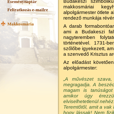
Budakeszi szimboliku
Eseménynaptár
makkosmáriai kegy
Feliratkozás e-mailre
alpolgármester ötlete a
rendező munkája révén
Makkosmária
A darab formabontóa
ami a Budakeszi falv
nagyteremben folyta
történetével. 1731-b
szőlőbe igyekezett, ami
a szenvedő Krisztus ar
Az előadást követően
alpolgármester:
„A művészet szava, 
megragadja. A beszéd
magam is tanúságot 
amikor úgy érezzü
elviselhetetlenül nehéz
Teremtőtől, amit a vak
hogy lássak! Nem fizik