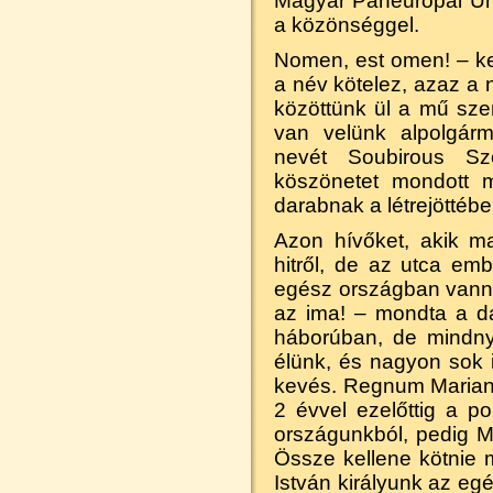
Magyar Páneurópai Uni
a közönséggel.
Nomen, est omen! – kez
a név kötelez, azaz a n
közöttünk ül a mű szer
van velünk alpolgárm
nevét Soubirous Sze
köszönetet mondott m
darabnak a létrejöttébe
Azon hívőket, akik m
hitről, de az utca em
egész országban vanna
az ima! – mondta a d
háborúban, de mindny
élünk, és nagyon sok 
kevés. Regnum Marian
2 évvel ezelőttig a pol
országunkból, pedig M
Össze kellene kötnie 
István királyunk az egé