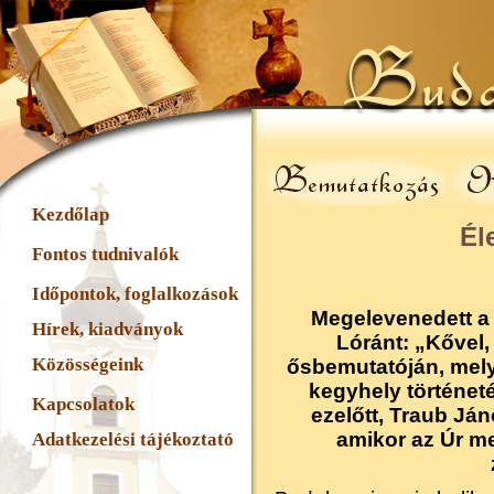
Kezdőlap
Él
Fontos tudnivalók
Időpontok, foglalkozások
Megelevenedett a
Hírek, kiadványok
Lóránt: „Kővel,
Közösségeink
ősbemutatóján, mely 
kegyhely történeté
Kapcsolatok
ezelőtt, Traub Jáno
amikor az Úr me
Adatkezelési tájékoztató