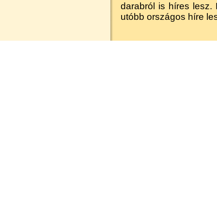
darabról is híres lesz.
utóbb országos híre le