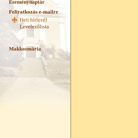
Eseménynaptár
Feliratkozás e-mailre
Heti hírlevél
Levelezőlista
Makkosmária