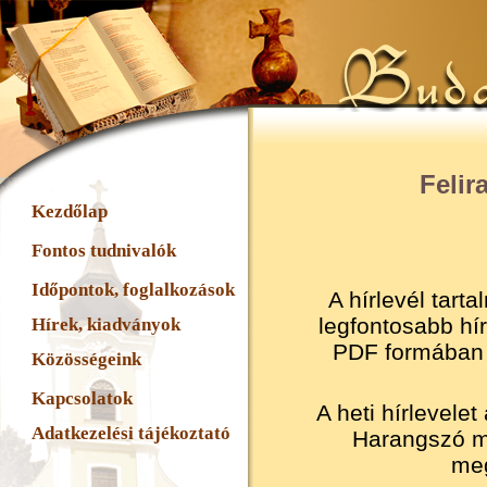
Felir
Kezdőlap
Fontos tudnivalók
Időpontok, foglalkozások
A hírlevél tart
legfontosabb hír
Hírek, kiadványok
PDF formában 
Közösségeink
Kapcsolatok
A heti hírlevele
Adatkezelési tájékoztató
Harangszó me
meg