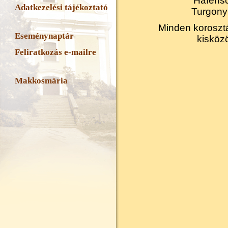
Hafensc
Adatkezelési tájékoztató
Turgonyi
Minden korosztá
Eseménynaptár
kisköz
Feliratkozás e-mailre
Makkosmária