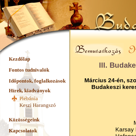
Kezdőlap
III. Budak
Fontos tudnivalók
Március 24
-én, szo
Időpontok, foglalkozások
Budakeszi keres
Hírek, kiadványok
Plébánia
Keszi Harangszó
Közösségeink
Karsay 
Kapcsolatok