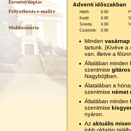
Eseménynaptár
Adventi időszakban
Feliratkozás e-mailre
Hétfő:
6:00
P
Kedd:
6:00
S
Szerda:
6:00
V
Makkosmária
Csütörtök:
6:00
Minden
vasárnap 
tartunk. (Kivéve a
van, illetve a főü
Általában minden 
szentmise
gitáros
Nagyböjtben.
Álatalában a hónap
szentmise
német 
Általában minden 
szentmise
kisgye
nyáron.
Az
aktuális miser
jobb oldalán találh