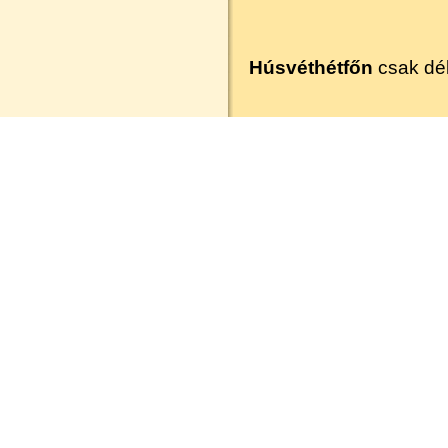
Húsvéthétfőn
csak dél