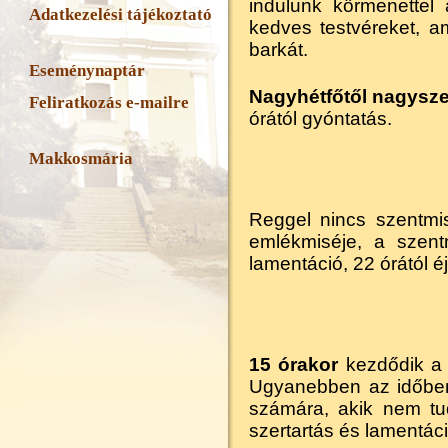
indulunk körmenettel
Adatkezelési tájékoztató
kedves testvéreket, 
barkát.
Eseménynaptár
Nagyhétfőtől nagysze
Feliratkozás e-mailre
órától gyóntatás.
Makkosmária
Reggel nincs szentmi
emlékmiséje, a szent
lamentáció, 22 órától éj
15 órakor
kezdődik 
Ugyanebben az időben
számára, akik nem tu
szertartás és lamentáció