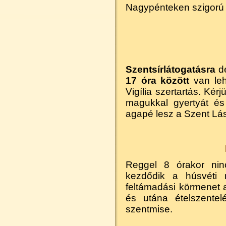
Nagypénteken szigorú 
Szentsírlátogatásra
dé
17 óra között
van le
Vigília szertartás. Ké
magukkal gyertyát és
agapé lesz a Szent Lá
Reggel 8 órakor ni
kezdődik a húsvéti 
feltámadási körmenet
és utána ételszente
szentmise.