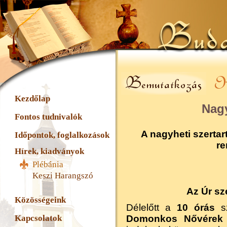
Kezdőlap
Nagy
Fontos tudnivalók
A nagyheti szerta
Időpontok, foglalkozások
re
Hírek, kiadványok
Plébánia
Keszi Harangszó
Az Úr s
Közösségeink
Délelőtt a
10 órás
sz
Kapcsolatok
Domonkos Nővérek 