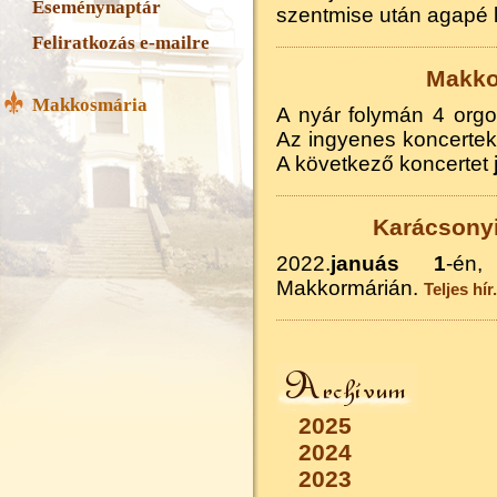
Eseménynaptár
szentmise után agapé 
Feliratkozás e-mailre
Makko
Makkosmária
A nyár folymán 4 org
Az ingyenes koncerte
A következő koncertet
Karácsony
2022.
januás 1
-én
Makkormárián.
Teljes hír.
2025
2024
2023