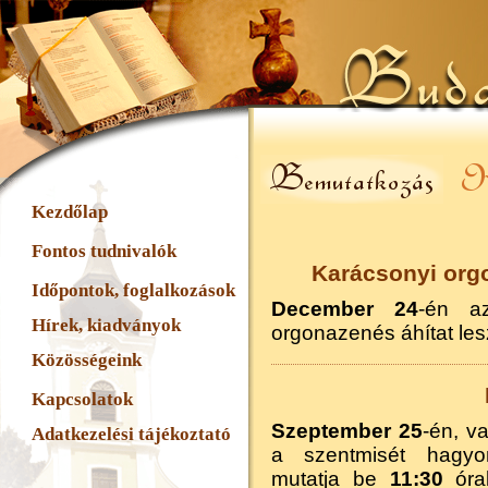
Kezdőlap
Fontos tudnivalók
Karácsonyi org
Időpontok, foglalkozások
December 24
-én az
Hírek, kiadványok
orgonazenés áhítat le
Közösségeink
Kapcsolatok
Szeptember 25
-én, v
Adatkezelési tájékoztató
a szentmisét hagy
mutatja be
11:30
óra