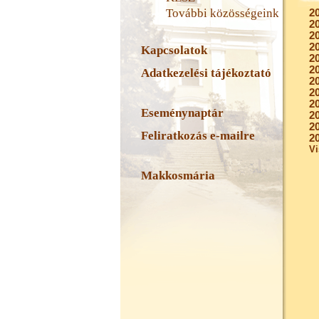
További közösségeink
2
2
2
2
Kapcsolatok
2
2
Adatkezelési tájékoztató
2
2
2
Eseménynaptár
2
2
Feliratkozás e-mailre
2
Vi
Makkosmária