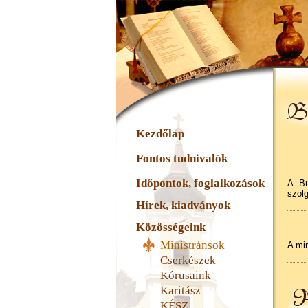
Kezdőlap
Fontos tudnivalók
Időpontok, foglalkozások
A Bu
szolg
Hírek, kiadványok
Közösségeink
Ministránsok
A mi
Cserkészek
Kórusaink
Karitász
KÉSZ