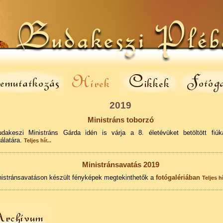
2019
Ministráns toborzó
dakeszi Ministráns Gárda idén is várja a 8. életévüket betöltött fiúk
álatára.
Teljes hír...
Ministránsavatás 2019
nistránsavatáson készült fényképek megtekinthetők a
fotógalériában
Teljes hír