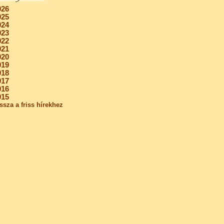
026
025
024
023
022
021
020
019
018
017
016
015
ssza a friss hírekhez