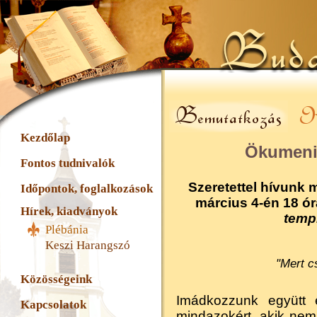
Kezdőlap
Ökumeni
Fontos tudnivalók
Szeretettel hívunk
Időpontok, foglalkozások
március 4
-én
18 ó
Hírek, kiadványok
temp
Plébánia
Keszi Harangszó
"Mert c
Közösségeink
Imádkozzunk együtt 
Kapcsolatok
mindazokért, akik nem