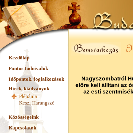
Kezdőlap
Fontos tudnivalók
Nagyszombatról Hú
Időpontok, foglalkozások
előre kell állítani a
Hírek, kiadványok
az esti szentmisé
Plébánia
Keszi Harangszó
Közösségeink
Kapcsolatok