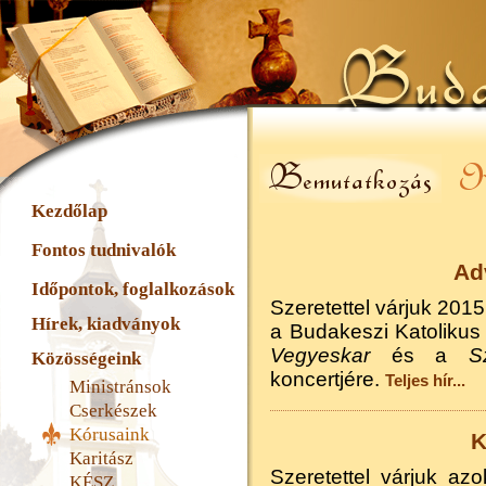
Kezdőlap
Fontos tudnivalók
Ad
Időpontok, foglalkozások
Szeretettel várjuk 201
Hírek, kiadványok
a Budakeszi Katoliku
Vegyeskar
és a
S
Közösségeink
koncertjére.
Teljes hír...
Ministránsok
Cserkészek
Kórusaink
K
Karitász
Szeretettel várjuk azo
KÉSZ