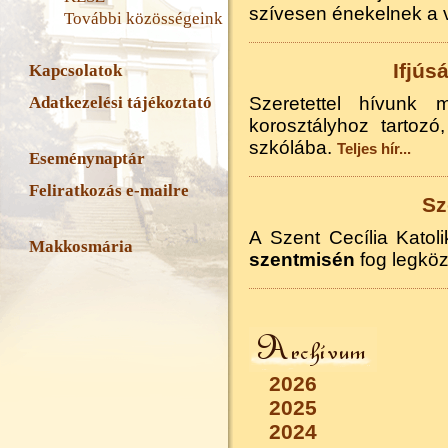
szívesen énekelnek a 
További közösségeink
Ifjús
Kapcsolatok
Adatkezelési tájékoztató
Szeretettel hívunk 
korosztályhoz tartozó
szkólába.
Teljes hír...
Eseménynaptár
Feliratkozás e-mailre
Sz
A Szent Cecília Kato
Makkosmária
szentmisén
fog legköz
2026
2025
2024